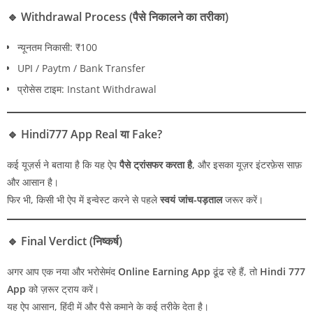
🔹
Withdrawal Process (पैसे निकालने का तरीका)
न्यूनतम निकासी: ₹100
UPI / Paytm / Bank Transfer
प्रोसेस टाइम: Instant Withdrawal
🔹
Hindi777 App Real या Fake?
कई यूज़र्स ने बताया है कि यह ऐप
पैसे ट्रांसफर करता है
, और इसका यूज़र इंटरफ़ेस साफ़
और आसान है।
फिर भी, किसी भी ऐप में इन्वेस्ट करने से पहले
स्वयं जांच-पड़ताल
जरूर करें।
🔹
Final Verdict (निष्कर्ष)
अगर आप एक नया और भरोसेमंद
Online Earning App
ढूंढ रहे हैं, तो
Hindi 777
App
को ज़रूर ट्राय करें।
यह ऐप आसान, हिंदी में और पैसे कमाने के कई तरीके देता है।