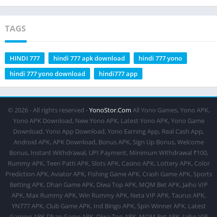
TAGS
HINDI 777
hindi 777 apk download
hindi 777 yono
hindi 777 yono download
hindi777 app
© 2026 - All rights reserved -
YonoStor.Com
All Yono Games, Yono APK,
Yono APK Download, New Yono APK, Latest Yono APK, Yono Game
Download, Yono App Download, Yono Earning App, Real Cash App,
Android APK, APK Download, Bonus APK, Sign Up Bonus, Welcome
Bonus, Instant Withdrawal, UPI Payment, Minimum Withdrawal ₹100,
Rummy APK, Teen Patti APK, Slots APK, Casino APK, Lottery APK, Color
Prediction APK, Aviator APK, Fishing Game APK, Crash Game APK, Sports
Betting APK, Dhan Game APK, Diwa Top APK, MQM Bet APK, Jaiho VIP
APK, Max Rummy APK, Win Rummy APK, Neta VIP APK, Taurus APK,
YN777 APK, Club Game APK, Ind Bingo APK, Spin Winner APK, Latest
Gaming APK,Dhan Game APK, Diwa Top APK, MQM Bet APK, Jaiho VIP