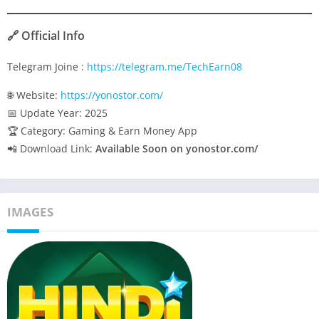
🔗
Official Info
Telegram Joine :
https://telegram.me/TechEarn08
🌐 Website:
https://yonostor.com/
📅 Update Year: 2025
🏆 Category: Gaming & Earn Money App
📲 Download Link:
Available Soon on yonostor.com/
IMAGES