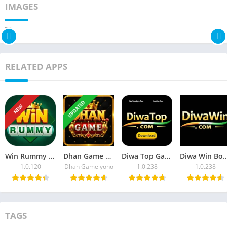
IMAGES
RELATED APPS
UPDATED
NEW
Win Rummy App – Game Yono Download & New Yono App Bonus ₹110 Free Minimum Withdrawl ₹100 Instant
Dhan Game Apk – Yono Download & Sign Up Bonus ₹50-100 Minimum Withdrawl ₹100 Instant Bank Upi Payment
Diwa Top Game – Sign Up Bonus ₹41-88 Min.Withdrawl ₹100
Diwa Win Bonus – All Diwa Win Slots Game
1.0.120
Dhan Game yono
1.0.238
1.0.238
TAGS