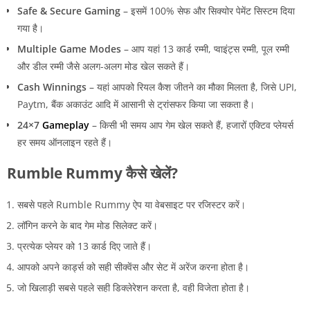
Safe & Secure Gaming
– इसमें 100% सेफ और सिक्योर पेमेंट सिस्टम दिया
गया है।
Multiple Game Modes
– आप यहां 13 कार्ड रम्मी, प्वाइंट्स रम्मी, पूल रम्मी
और डील रम्मी जैसे अलग-अलग मोड खेल सकते हैं।
Cash Winnings
– यहां आपको रियल कैश जीतने का मौका मिलता है, जिसे UPI,
Paytm, बैंक अकाउंट आदि में आसानी से ट्रांसफर किया जा सकता है।
24×7
Gameplay
– किसी भी समय आप गेम खेल सकते हैं, हजारों एक्टिव प्लेयर्स
हर समय ऑनलाइन रहते हैं।
Rumble Rummy कैसे खेलें?
सबसे पहले Rumble Rummy ऐप या वेबसाइट पर रजिस्टर करें।
लॉगिन करने के बाद गेम मोड सिलेक्ट करें।
प्रत्येक प्लेयर को 13 कार्ड दिए जाते हैं।
आपको अपने कार्ड्स को सही सीक्वेंस और सेट में अरेंज करना होता है।
जो खिलाड़ी सबसे पहले सही डिक्लेरेशन करता है, वही विजेता होता है।