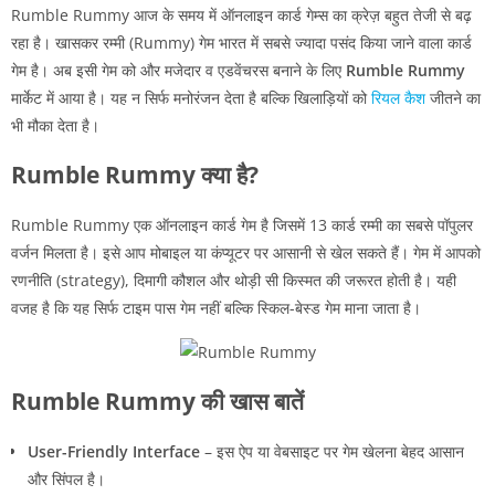
Rumble Rummy आज के समय में ऑनलाइन कार्ड गेम्स का क्रेज़ बहुत तेजी से बढ़
रहा है। खासकर रम्मी (Rummy) गेम भारत में सबसे ज्यादा पसंद किया जाने वाला कार्ड
गेम है। अब इसी गेम को और मजेदार व एडवेंचरस बनाने के लिए
Rumble Rummy
मार्केट में आया है। यह न सिर्फ मनोरंजन देता है बल्कि खिलाड़ियों को
रियल कैश
जीतने का
भी मौका देता है।
Rumble Rummy क्या है?
Rumble Rummy एक ऑनलाइन कार्ड गेम है जिसमें 13 कार्ड रम्मी का सबसे पॉपुलर
वर्जन मिलता है। इसे आप मोबाइल या कंप्यूटर पर आसानी से खेल सकते हैं। गेम में आपको
रणनीति (strategy), दिमागी कौशल और थोड़ी सी किस्मत की जरूरत होती है। यही
वजह है कि यह सिर्फ टाइम पास गेम नहीं बल्कि स्किल-बेस्ड गेम माना जाता है।
Rumble Rummy की खास बातें
User-Friendly Interface
– इस ऐप या वेबसाइट पर गेम खेलना बेहद आसान
और सिंपल है।