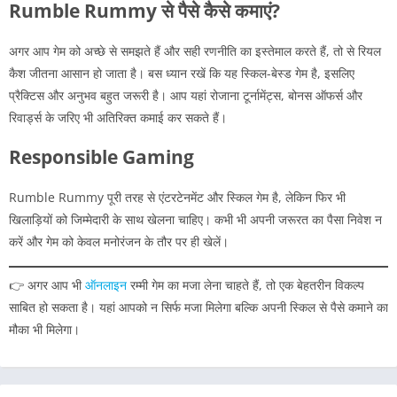
Rumble Rummy से पैसे कैसे कमाएं?
अगर आप गेम को अच्छे से समझते हैं और सही रणनीति का इस्तेमाल करते हैं, तो से रियल
कैश जीतना आसान हो जाता है। बस ध्यान रखें कि यह स्किल-बेस्ड गेम है, इसलिए
प्रैक्टिस और अनुभव बहुत जरूरी है। आप यहां रोजाना टूर्नामेंट्स, बोनस ऑफर्स और
रिवार्ड्स के जरिए भी अतिरिक्त कमाई कर सकते हैं।
Responsible Gaming
Rumble Rummy पूरी तरह से एंटरटेनमेंट और स्किल गेम है, लेकिन फिर भी
खिलाड़ियों को जिम्मेदारी के साथ खेलना चाहिए। कभी भी अपनी जरूरत का पैसा निवेश न
करें और गेम को केवल मनोरंजन के तौर पर ही खेलें।
👉 अगर आप भी
ऑनलाइन
रम्मी गेम का मजा लेना चाहते हैं, तो एक बेहतरीन विकल्प
साबित हो सकता है। यहां आपको न सिर्फ मजा मिलेगा बल्कि अपनी स्किल से पैसे कमाने का
मौका भी मिलेगा।